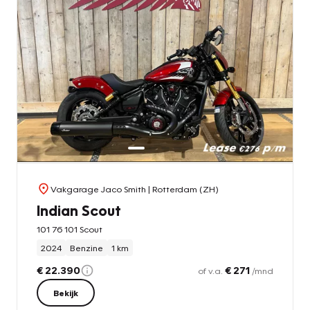
Vakgarage Jaco Smith
| Rotterdam (ZH)
Indian Scout
101 76 101 Scout
2024
Benzine
1 km
€ 22.390
€ 271
of v.a.
/mnd
Bekijk