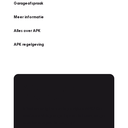
Garageafspraak
Meer informatie
Alles over APK
APK regelgeving
APK Keuring bij
Vakgarage!
Is het weer tijd voor de jaarlijkse APK? Ga
snel naar Vakgarage bij u in de buurt, en ga
zonder zorgen de weg op!