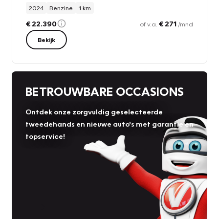
2024
Benzine
1 km
€ 22.390
€ 271
of v.a.
/mnd
Bekijk
BETROUWBARE OCCASIONS
Ontdek onze zorgvuldig geselecteerde
tweedehands en nieuwe auto's met garantie en
topservice!