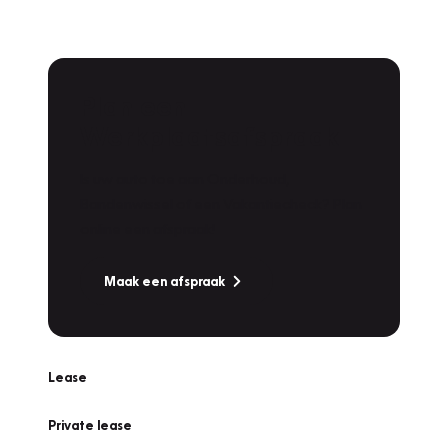
Plan een
Werkplaatsafspraak
Is uw auto toe aan Onderhoud,
Bandenwissel of een Vakantiecheck? Plan
online een afspraak!
Maak een afspraak
Lease
Private lease