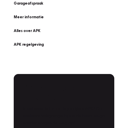
Garageafspraak
Meer informatie
Alles over APK
APK regelgeving
APK Keuring bij
Vakgarage!
Is het weer tijd voor de jaarlijkse APK? Ga
snel naar Vakgarage bij u in de buurt, en ga
zonder zorgen de weg op!