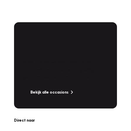
Vakgarage
Occassions
Bekijk ons uitgebreide aanbod van
betrouwbare occasions, zorgvuldig
gecontroleerd en klaar voor de weg.
Bekijk alle occasions
Direct naar