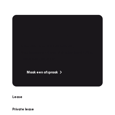
Plan een
Werkplaatsafspraak
Is uw auto toe aan Onderhoud,
Bandenwissel of een Vakantiecheck? Plan
online een afspraak!
Maak een afspraak
Lease
Private lease