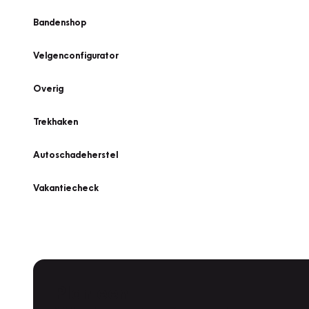
Bandenshop
Velgenconfigurator
Overig
Trekhaken
Autoschadeherstel
Vakantiecheck
Plan een