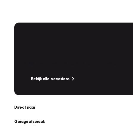
Vakgarage
Occassions
Bekijk ons uitgebreide aanbod van betrouwbare occasi
Bekijk alle occasions
Direct naar
Garageafspraak