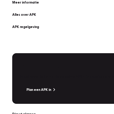
Meer informatie
Alles over APK
APK regelgeving
APK Keuring bij Vakgarage!
Is het weer tijd voor de jaarlijkse APK? Ga snel naar V
Plan een APK in