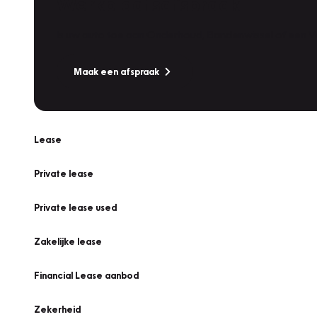
Werkplaatsafspraak
Is uw auto toe aan Onderhoud, Bandenwissel of een Va
Maak een afspraak
Lease
Private lease
Private lease used
Zakelijke lease
Financial Lease aanbod
Zekerheid