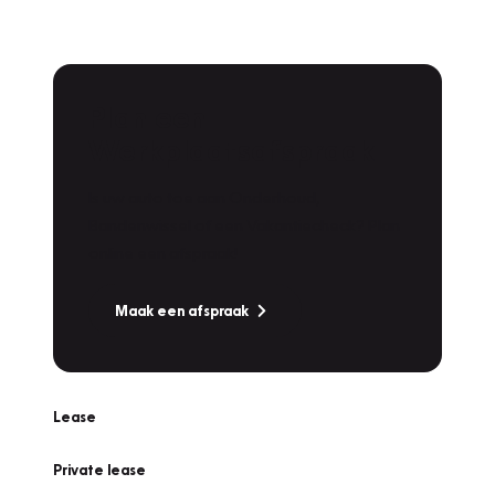
Plan een
Werkplaatsafspraak
Is uw auto toe aan Onderhoud,
Bandenwissel of een Vakantiecheck? Plan
online een afspraak!
Maak een afspraak
Lease
Private lease