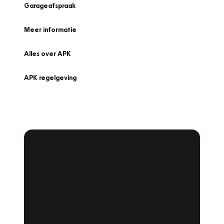
Garageafspraak
Meer informatie
Alles over APK
APK regelgeving
APK Keuring bij
Vakgarage!
Is het weer tijd voor de jaarlijkse APK? Ga
snel naar Vakgarage bij u in de buurt, en ga
zonder zorgen de weg op!