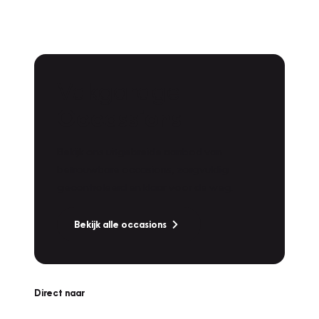
Vakgarage
Occassions
Bekijk ons uitgebreide aanbod van
betrouwbare occasions, zorgvuldig
gecontroleerd en klaar voor de weg.
Bekijk alle occasions
Direct naar