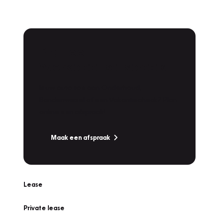
Plan een
Werkplaatsafspraak
Is uw auto toe aan Onderhoud,
Bandenwissel of een Vakantiecheck? Plan
online een afspraak!
Maak een afspraak
Lease
Private lease