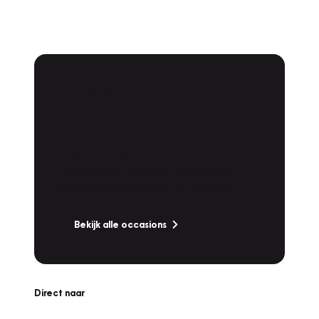
Vakgarage
Occassions
Bekijk ons uitgebreide aanbod van
betrouwbare occasions, zorgvuldig
gecontroleerd en klaar voor de weg.
Bekijk alle occasions
Direct naar