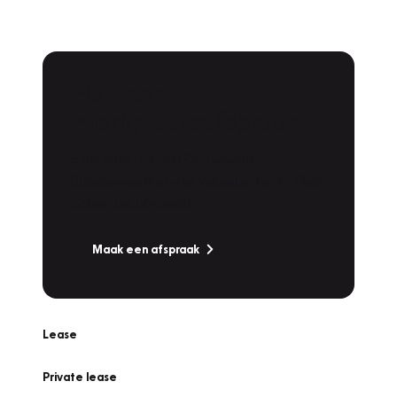
Plan een
Werkplaatsafspraak
Is uw auto toe aan Onderhoud,
Bandenwissel of een Vakantiecheck? Plan
online een afspraak!
Maak een afspraak
Lease
Private lease