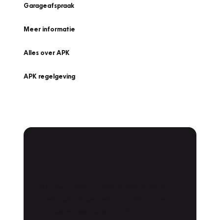
Garageafspraak
Meer informatie
Alles over APK
APK regelgeving
APK Keuring bij
Vakgarage!
Is het weer tijd voor de jaarlijkse APK? Ga
snel naar Vakgarage bij u in de buurt, en ga
zonder zorgen de weg op!