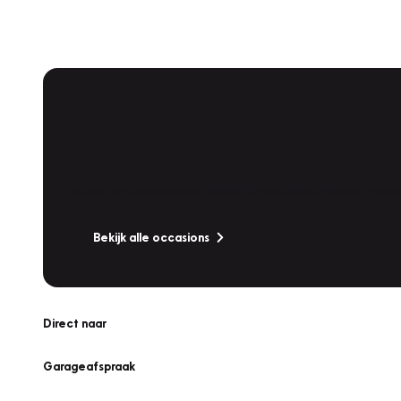
Vakgarage
Occassions
Bekijk ons uitgebreide aanbod van betrouwbare occasi
Bekijk alle occasions
Direct naar
Garageafspraak