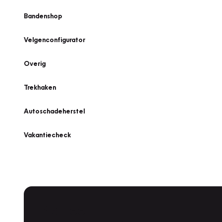
Bandenshop
Velgenconfigurator
Overig
Trekhaken
Autoschadeherstel
Vakantiecheck
Plan een