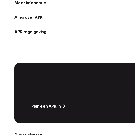
Meer informatie
Alles over APK
APK regelgeving
APK Keuring bij Vakgarage!
Is het weer tijd voor de jaarlijkse APK? Ga snel naar V
Plan een APK in