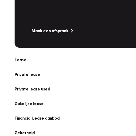
Werkplaatsafspraak
Is uw auto toe aan Onderhoud, Bandenwissel of een Va
Maak een afspraak
Lease
Private lease
Private lease used
Zakelijke lease
Financial Lease aanbod
Zekerheid