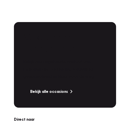
Vakgarage
Occassions
Bekijk ons uitgebreide aanbod van
betrouwbare occasions, zorgvuldig
gecontroleerd en klaar voor de weg.
Bekijk alle occasions
Direct naar