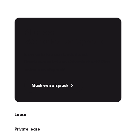
Plan een
Werkplaatsafspraak
Is uw auto toe aan Onderhoud,
Bandenwissel of een Vakantiecheck? Plan
online een afspraak!
Maak een afspraak
Lease
Private lease