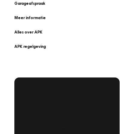
Garageafspraak
Meer informatie
Alles over APK
APK regelgeving
APK Keuring bij
Vakgarage!
Is het weer tijd voor de jaarlijkse APK? Ga
snel naar Vakgarage bij u in de buurt, en ga
zonder zorgen de weg op!