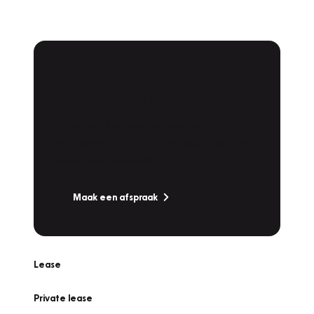
Plan een
Werkplaatsafspraak
Is uw auto toe aan Onderhoud,
Bandenwissel of een Vakantiecheck? Plan
online een afspraak!
Maak een afspraak
Lease
Private lease