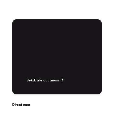
Vakgarage
Occassions
Bekijk ons uitgebreide aanbod van
betrouwbare occasions, zorgvuldig
gecontroleerd en klaar voor de weg.
Bekijk alle occasions
Direct naar