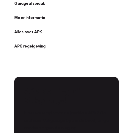
Garageafspraak
Meer informatie
Alles over APK
APK regelgeving
APK Keuring bij
Vakgarage!
Is het weer tijd voor de jaarlijkse APK? Ga
snel naar Vakgarage bij u in de buurt, en ga
zonder zorgen de weg op!