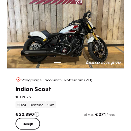
Vakgarage Jaco Smith
| Rotterdam (ZH)
Indian Scout
101 2025
2024
Benzine
1 km
€ 22.390
€ 271
of v.a.
/mnd
Bekijk