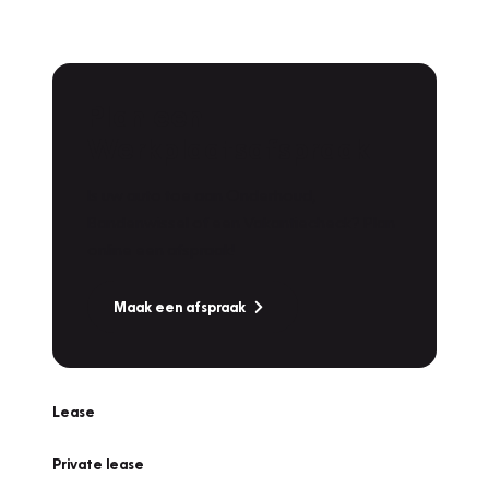
Plan een
Werkplaatsafspraak
Is uw auto toe aan Onderhoud,
Bandenwissel of een Vakantiecheck? Plan
online een afspraak!
Maak een afspraak
Lease
Private lease