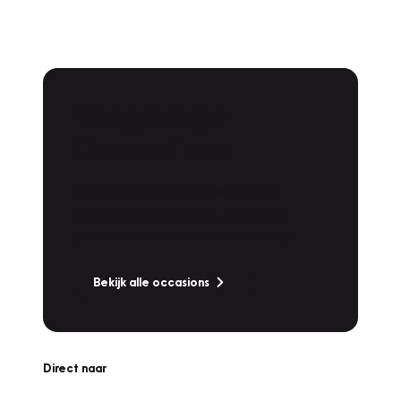
Vakgarage
Occassions
Bekijk ons uitgebreide aanbod van
betrouwbare occasions, zorgvuldig
gecontroleerd en klaar voor de weg.
Bekijk alle occasions
Direct naar