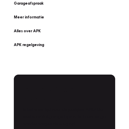
Garageafspraak
Meer informatie
Alles over APK
APK regelgeving
APK Keuring bij
Vakgarage!
Is het weer tijd voor de jaarlijkse APK? Ga
snel naar Vakgarage bij u in de buurt, en ga
zonder zorgen de weg op!