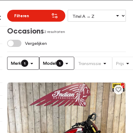
Filteren
Occasions
2 resultaten
Vergelijken
Merk
Model
Transmissie
Prijs
1
1