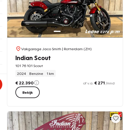
Vakgarage Jaco Smith
| Rotterdam (ZH)
Indian Scout
101 76 101 Scout
2024
Benzine
1 km
€ 22.390
€ 271
of v.a.
/mnd
Bekijk