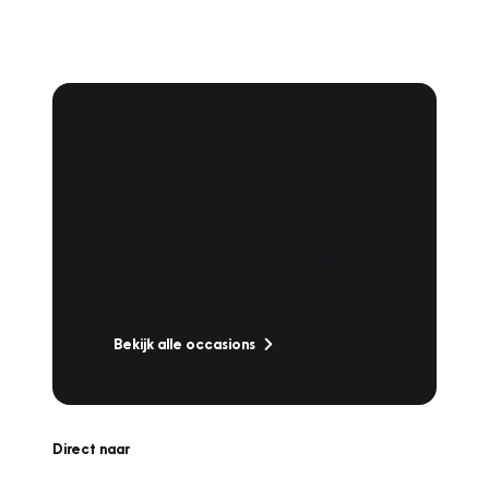
Vakgarage
Occassions
Bekijk ons uitgebreide aanbod van
betrouwbare occasions, zorgvuldig
gecontroleerd en klaar voor de weg.
Bekijk alle occasions
Direct naar