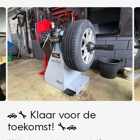
🚗🔧 Klaar voor de
toekomst! 🔧🚗