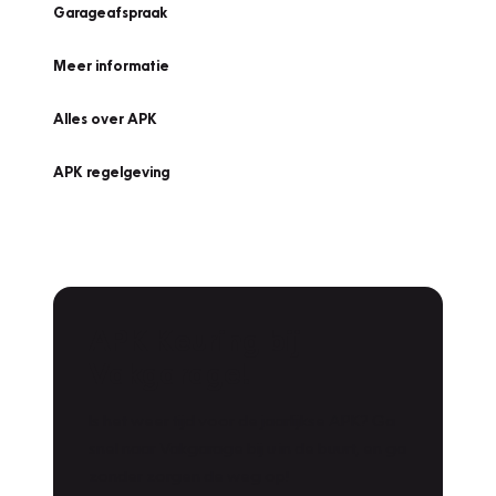
Garageafspraak
Meer informatie
Alles over APK
APK regelgeving
APK Keuring bij
Vakgarage!
Is het weer tijd voor de jaarlijkse APK? Ga
snel naar Vakgarage bij u in de buurt, en ga
zonder zorgen de weg op!