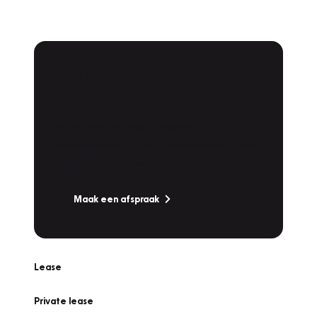
Plan een
Werkplaatsafspraak
Is uw auto toe aan Onderhoud,
Bandenwissel of een Vakantiecheck? Plan
online een afspraak!
Maak een afspraak
Lease
Private lease