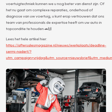
voertuigtechniek kunnen we u nog beter van dienst zijn. Of
het nu gaat om complexe reparaties, onderhoud of
diagnose van uw voertuig, u kunt erop vertrouwen dat ons
team van professionals de expertise heeft om uw auto in
topconditie te houden 🚗🙌
Lees het hele artikel hier:
https://aftersalesmagazine.nl/nieuws/werkplaats/deadline-
sermi-nadert/?
utm_campaign=vrijdag&utm_source=nieuwsbrief&utm_mediu