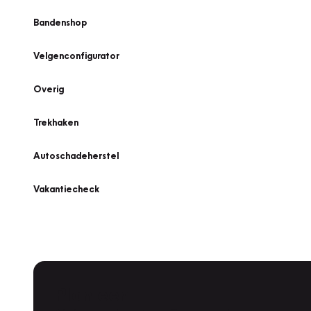
Bandenshop
Velgenconfigurator
Overig
Trekhaken
Autoschadeherstel
Vakantiecheck
Plan een