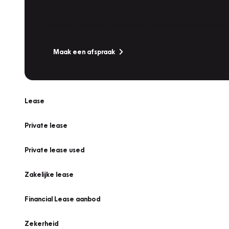
Werkplaatsafspraak
Is uw auto toe aan Onderhoud, Bandenwissel of een Va
Maak een afspraak
Lease
Private lease
Private lease used
Zakelijke lease
Financial Lease aanbod
Zekerheid