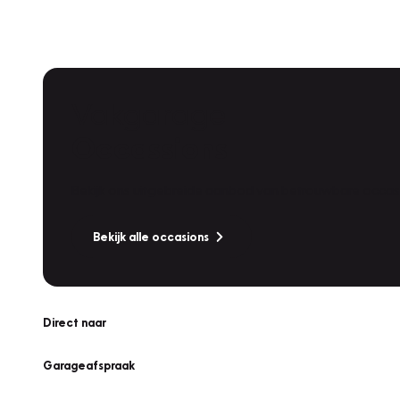
Vakgarage
Occassions
Bekijk ons uitgebreide aanbod van betrouwbare occasi
Bekijk alle occasions
Direct naar
Garageafspraak