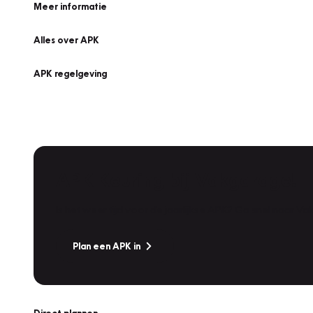
Meer informatie
Alles over APK
APK regelgeving
APK Keuring bij Vakgarage!
Is het weer tijd voor de jaarlijkse APK? Ga snel naar V
Plan een APK in