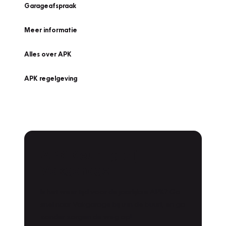
Garageafspraak
Meer informatie
Alles over APK
APK regelgeving
APK Keuring bij
Vakgarage!
Is het weer tijd voor de jaarlijkse APK? Ga
snel naar Vakgarage bij u in de buurt, en ga
zonder zorgen de weg op!