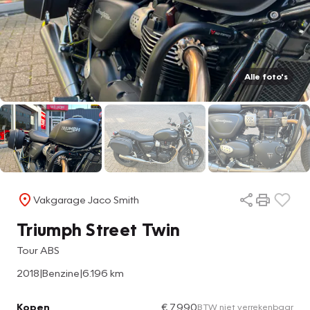
Alle foto's
Vakgarage Jaco Smith
Triumph Street Twin
Tour ABS
2018
|
Benzine
|
6.196 km
Kopen
€ 7.990
BTW niet verrekenbaar