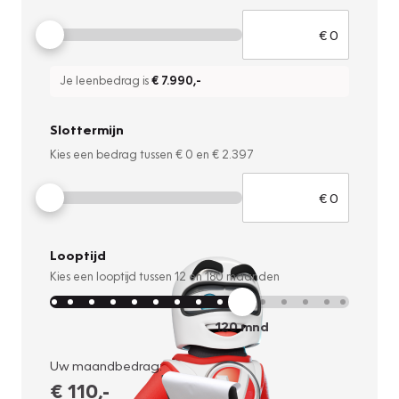
Je leenbedrag is
€ 7.990
,-
Slottermijn
Kies een bedrag tussen
€ 0
en
€ 2.397
Looptijd
Kies een looptijd tussen
12
en
180
maanden
120
mnd
Uw maandbedrag:
€ 110
,-