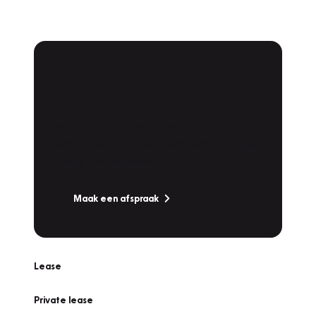
Plan een
Werkplaatsafspraak
Is uw auto toe aan Onderhoud,
Bandenwissel of een Vakantiecheck? Plan
online een afspraak!
Maak een afspraak
Lease
Private lease