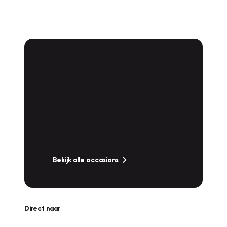
Vakgarage
Occassions
Bekijk ons uitgebreide aanbod van
betrouwbare occasions, zorgvuldig
gecontroleerd en klaar voor de weg.
Bekijk alle occasions
Direct naar