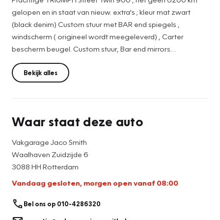
gelopen en in staat van nieuw. extra's ; kleur mat zwart
(black denim) Custom stuur met BAR end spiegels ,
windscherm ( origineel wordt meegeleverd) , Carter
bescherm beugel. Custom stuur, Bar end mirrors
Windscherm helder . Origineel wordt meegeleverd
Triumph koffers Vinyl
Bekijk alles
Zeer comfortabele en wendbare 900 cc motor voorzien
van een watergekoelde twin. Soepel in de bochten en licht
Waar staat deze auto
in stuurgedrag.
Vakgarage Jaco Smith
Voor €7990,- staat de motor rijklaar
Waalhaven Zuidzijde 6
3088 HH Rotterdam
Vandaag gesloten, morgen open vanaf 08:00
Bel ons op 010-4286320