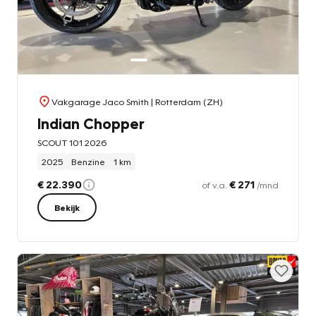
Vakgarage Jaco Smith
| Rotterdam (ZH)
Indian Chopper
SCOUT 101 2026
2025
Benzine
1 km
€ 22.390
€ 271
of v.a.
/mnd
Bekijk