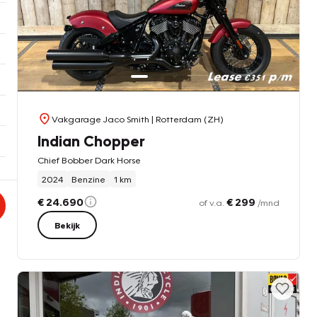
Vakgarage Jaco Smith
| Rotterdam (ZH)
Indian Chopper
Chief Bobber Dark Horse
2024
Benzine
1 km
€ 24.690
€ 299
of v.a.
/mnd
Bekijk