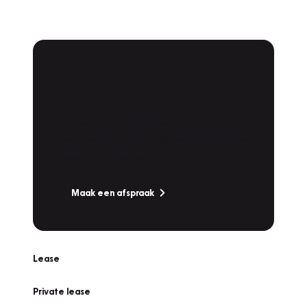
Plan een
Werkplaatsafspraak
Is uw auto toe aan Onderhoud,
Bandenwissel of een Vakantiecheck? Plan
online een afspraak!
Maak een afspraak
Lease
Private lease