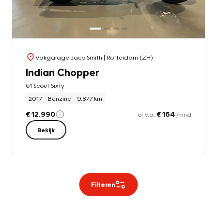
Vakgarage Jaco Smith
| Rotterdam (ZH)
Indian Chopper
61 Scout Sixty
2017
Benzine
9.877 km
€ 12.990
€ 164
of v.a.
/mnd
Bekijk
Filteren