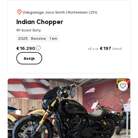
Vakgarage Jaco Smith
| Rotterdam (ZH)
Indian Chopper
61 Scout Sixty
2025
Benzine
1 km
€ 16.290
€ 197
of v.a.
/mnd
Bekijk