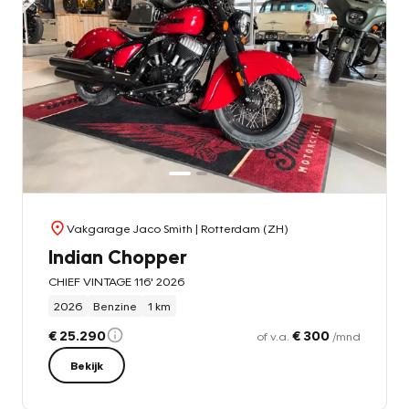
Vakgarage Jaco Smith
| Rotterdam (ZH)
Indian Chopper
CHIEF VINTAGE 116' 2026
2026
Benzine
1 km
€ 25.290
€ 300
of v.a.
/mnd
Bekijk