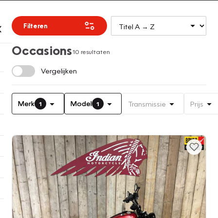
Filteren
Occasions
10 resultaten
Vergelijken
Merk
Model
Transmissie
Prijs
1
1