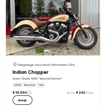
Vakgarage Jaco Smith
| Rotterdam (ZH)
Indian Chopper
Scout Classis 1250 ''Special Edition''
2025
Benzine
1 km
€ 19.990
€ 242
of v.a.
/mnd
Bekijk