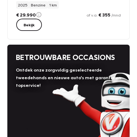
2025
Benzine
1 km
€ 29.990
€ 355
of v.a.
/mnd
Bekijk
BETROUWBARE OCCASIONS
Ontdek onze zorgvuldig geselecteerde
tweedehands en nieuwe auto's met garantie en
topservice!