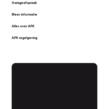
Garageafspraak
Meer informatie
Alles over APK
APK regelgeving
APK Keuring bij
Vakgarage!
Is het weer tijd voor de jaarlijkse APK? Ga
snel naar Vakgarage bij u in de buurt, en ga
zonder zorgen de weg op!