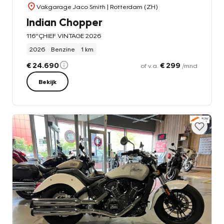
Vakgarage Jaco Smith
| Rotterdam (ZH)
Indian Chopper
116''ÇHIEF VINTAGE 2026
2026
Benzine
1 km
€ 24.690
€ 299
of v.a.
/mnd
Bekijk