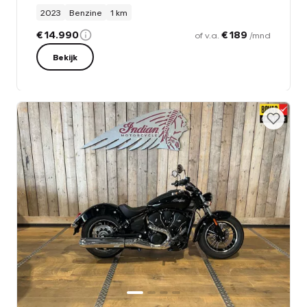
2023
Benzine
1 km
€ 14.990
€ 189
of v.a.
/mnd
Bekijk