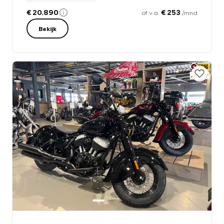
€ 20.890
€ 253
of v.a.
/mnd
Bekijk