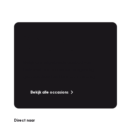
Vakgarage
Occassions
Bekijk ons uitgebreide aanbod van
betrouwbare occasions, zorgvuldig
gecontroleerd en klaar voor de weg.
Bekijk alle occasions
Direct naar