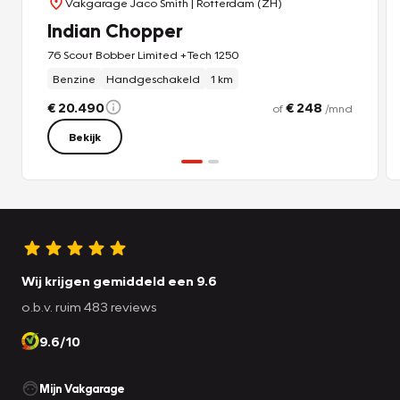
Vakgarage Jaco Smith
| Rotterdam (ZH)
Indian Chopper
76 Scout Bobber Limited +Tech 1250
Benzine
Handgeschakeld
1 km
€ 20.490
€ 248
of
/mnd
Bekijk
Wij krijgen gemiddeld een 9.6
o.b.v. ruim 483 reviews
9.6/10
Mijn Vakgarage