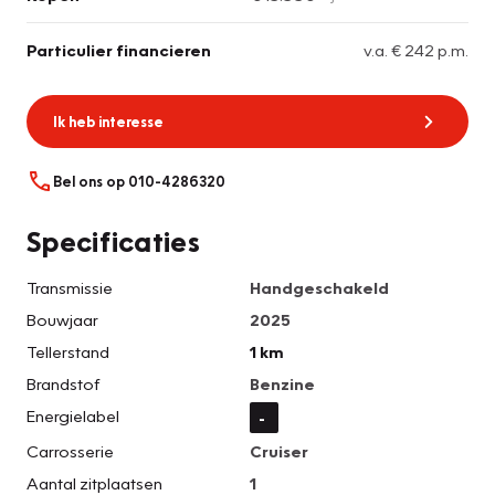
Particulier financieren
v.a. € 242 p.m.
Ik heb interesse
Bel ons op 010-4286320
Specificaties
Transmissie
Handgeschakeld
Bouwjaar
2025
Tellerstand
1 km
Brandstof
Benzine
Energielabel
-
Carrosserie
Cruiser
Aantal zitplaatsen
1