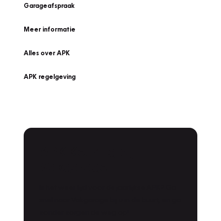
Garageafspraak
Meer informatie
Alles over APK
APK regelgeving
APK Keuring bij
Vakgarage!
Is het weer tijd voor de jaarlijkse APK? Ga
snel naar Vakgarage bij u in de buurt, en ga
zonder zorgen de weg op!