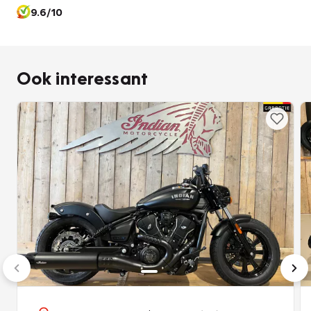
specifieke details en exclusieve voorzieningen. Deze
9.6/10
motorfiets is een hommage aan de klassieke toerervaring
en biedt rijders een ongeëvenaarde combinatie van traditie
en modern rijgedrag en comfort .
Ook interessant
Deze Scout is een unieke eenmalige uitgave waarvan er
maar 1 is geproduceerd exclusief door Indian Motorcycle
Rotterdam in deze uitvoering .
Bij aankoop van deze prachtige Scout wordt er een
compleet INDIAN-ROTTERDAM poets pakket
meegeleverd waarde van € 95,-