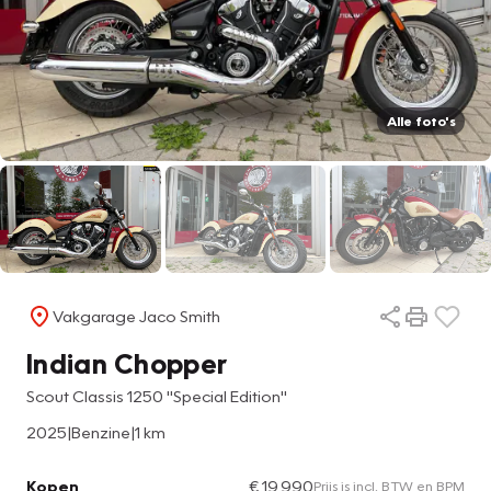
Alle foto's
Vakgarage Jaco Smith
Indian Chopper
Scout Classis 1250 ''Special Edition''
2025
|
Benzine
|
1 km
Kopen
€ 19.990
Prijs is incl. BTW en BPM