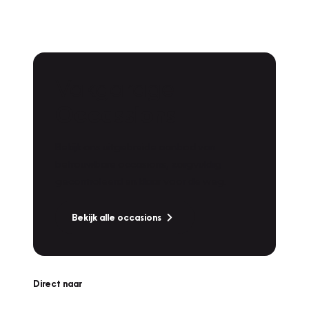
Vakgarage
Occassions
Bekijk ons uitgebreide aanbod van
betrouwbare occasions, zorgvuldig
gecontroleerd en klaar voor de weg.
Bekijk alle occasions
Direct naar