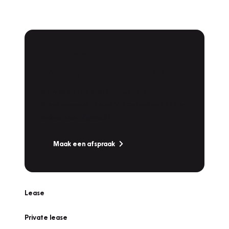
Plan een
Werkplaatsafspraak
Is uw auto toe aan Onderhoud,
Bandenwissel of een Vakantiecheck? Plan
online een afspraak!
Maak een afspraak
Lease
Private lease