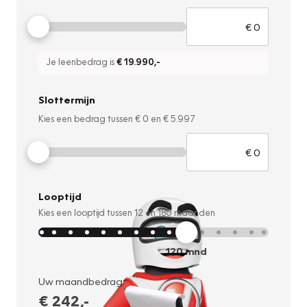
Je leenbedrag is
€ 19.990
,-
Slottermijn
Kies een bedrag tussen
€ 0
en
€ 5.997
Looptijd
Kies een looptijd tussen
12
en
180
maanden
120
mnd
Uw maandbedrag:
€ 242
,-