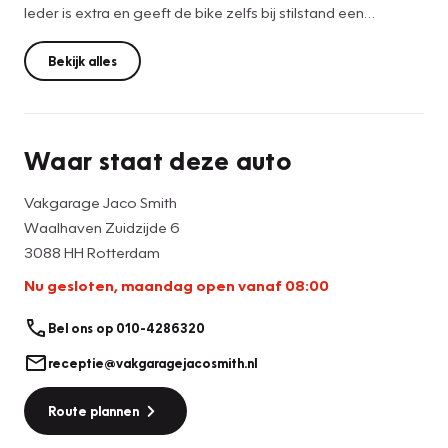
leder is extra en geeft de bike zelfs bij stilstand een
indrukwekkend voorkomen. De Scout Special home made
Edition nr 1. word geleverd inclusief twee jaar fabrieks
Bekijk alles
garantie .
kleur; Indian Motorcycle Red/Ivory Cream w/Anniversary
Gold Pinstriping
Waar staat deze auto
*Voor de zakelijke rijder ;
*de BTW aftekbaar .
Vakgarage Jaco Smith
*Financial lease opties
Waalhaven Zuidzijde 6
*Lage wegenbelasting
3088 HH Rotterdam
*Motor staat op de balans voor afschrijving.
Nu gesloten, maandag open vanaf 08:00
Bel ons op 010-4286320
De Indian Scout Special Edition is een eerbewijs aan het
tijdloze design en vakmanschap waarmee Indian
receptie@vakgaragejacosmith.nl
Motorcycle zijn naam heeft opgebouwd. De Scout is naar
Route plannen
voorbeeld van de Springfield 2025 waarvan slechts 50
exemplaren zijn geproduceerd, te herkennen aan