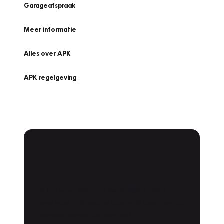
Garageafspraak
Meer informatie
Alles over APK
APK regelgeving
APK Keuring bij
Vakgarage!
Is het weer tijd voor de jaarlijkse APK? Ga
snel naar Vakgarage bij u in de buurt, en ga
zonder zorgen de weg op!