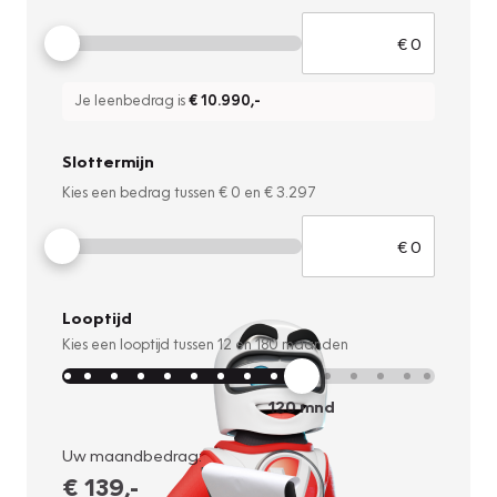
Je leenbedrag is
€ 10.990
,-
Slottermijn
Kies een bedrag tussen
€ 0
en
€ 3.297
Looptijd
Kies een looptijd tussen
12
en
180
maanden
120
mnd
Uw maandbedrag:
€ 139
,-