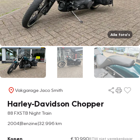
Alle foto's
Vakgarage Jaco Smith
Harley-Davidson Chopper
88 FXSTB Night Train
2004
|
Benzine
|
32.996 km
Kopen
€ 10.990
BTW niet verrekenbaar