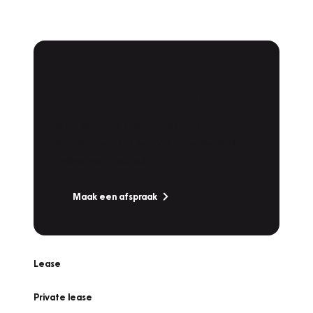
Plan een
Werkplaatsafspraak
Is uw auto toe aan Onderhoud,
Bandenwissel of een Vakantiecheck? Plan
online een afspraak!
Maak een afspraak
Lease
Private lease