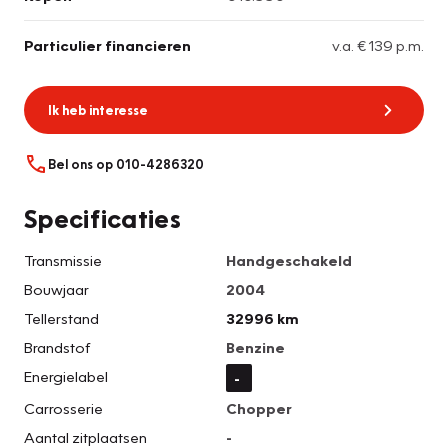
Particulier financieren
v.a. € 139 p.m.
Ik heb interesse
Bel ons op 010-4286320
Specificaties
Transmissie
Handgeschakeld
Bouwjaar
2004
Tellerstand
32996 km
Brandstof
Benzine
Energielabel
-
Carrosserie
Chopper
Aantal zitplaatsen
-