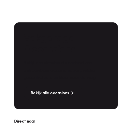
Vakgarage
Occassions
Bekijk ons uitgebreide aanbod van
betrouwbare occasions, zorgvuldig
gecontroleerd en klaar voor de weg.
Bekijk alle occasions
Direct naar