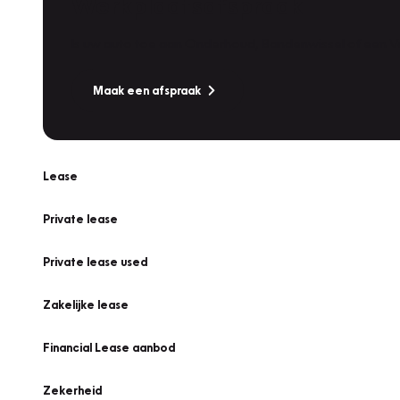
Werkplaatsafspraak
Is uw auto toe aan Onderhoud, Bandenwissel of een Va
Maak een afspraak
Lease
Private lease
Private lease used
Zakelijke lease
Financial Lease aanbod
Zekerheid