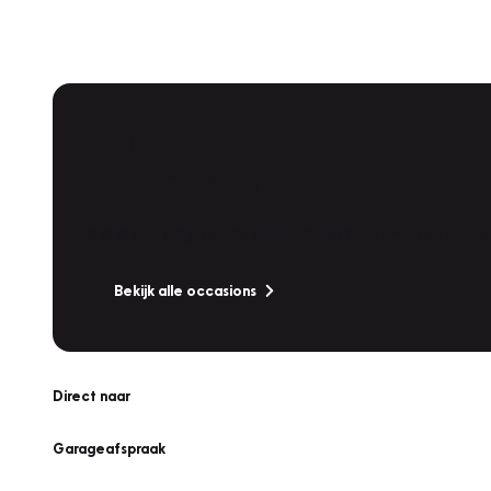
Vakgarage
Occassions
Bekijk ons uitgebreide aanbod van betrouwbare occasi
Bekijk alle occasions
Direct naar
Garageafspraak