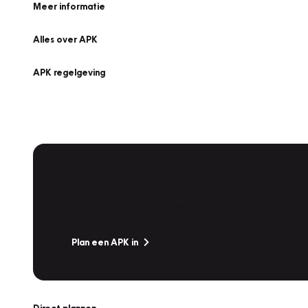
Meer informatie
Alles over APK
APK regelgeving
APK Keuring bij Vakgarage!
Is het weer tijd voor de jaarlijkse APK? Ga snel naar V
Plan een APK in