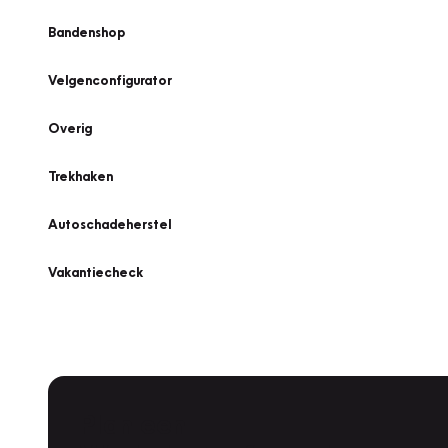
Bandenshop
Velgenconfigurator
Overig
Trekhaken
Autoschadeherstel
Vakantiecheck
Plan een