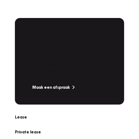
Plan een
Werkplaatsafspraak
Is uw auto toe aan Onderhoud,
Bandenwissel of een Vakantiecheck? Plan
online een afspraak!
Maak een afspraak
Lease
Private lease