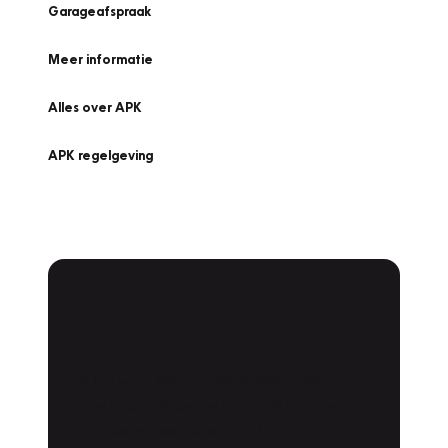
Garageafspraak
Meer informatie
Alles over APK
APK regelgeving
APK Keuring bij
Vakgarage!
Is het weer tijd voor de jaarlijkse APK? Ga
snel naar Vakgarage bij u in de buurt, en ga
zonder zorgen de weg op!