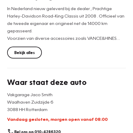
In Nederland nieuw geleverd bij de dealer ; Prachtige
Harley-Davidson Road-King Classis uit 2008 . Officieel van
de tweede eigenaar en origineel net de 14000 km
gepasseerd.
Voorzien van diverse accessoires zoals VANCE&HINES
ovalls , Screamin Eagle luchtfilter , Afneembaar C.V.O.
windscherm getint .
Bekijk alles
De motor wordt geleverd inclusief 15000km beurt .
Rijklaar €15990,-
Waar staat deze auto
Vakgarage Jaco Smith zekerheidspakket:
Vakgarage Jaco Smith
*onderhoudsbeurt
Waalhaven Zuidzijde 6
*Poetsbeurt
3088 HH Rotterdam
*6 maanden Vakgarage garantie
Vandaag gesloten, morgen open vanaf 08:00
Bel ons op 010-4286320