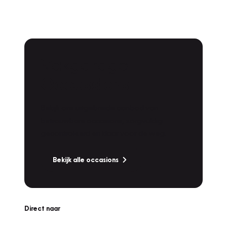
Vakgarage
Occassions
Bekijk ons uitgebreide aanbod van
betrouwbare occasions, zorgvuldig
gecontroleerd en klaar voor de weg.
Bekijk alle occasions
Direct naar