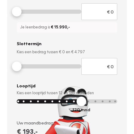
Je leenbedrag is
€ 15.990
,-
Slottermijn
Kies een bedrag tussen
€ 0
en
€ 4.797
Looptijd
Kies een looptijd tussen
12
en
180
maanden
120
mnd
Uw maandbedrag:
€ 193
,-