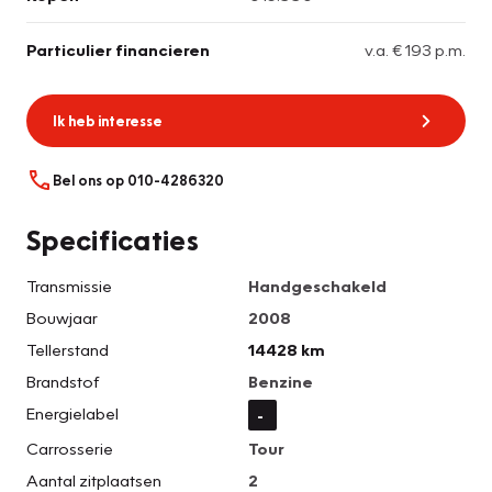
Particulier financieren
v.a. € 193 p.m.
Ik heb interesse
Bel ons op 010-4286320
Specificaties
Transmissie
Handgeschakeld
Bouwjaar
2008
Tellerstand
14428 km
Brandstof
Benzine
Energielabel
-
Carrosserie
Tour
Aantal zitplaatsen
2