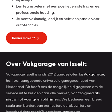
Een teamspeler met een positieve instelling en een
professionele houding.
Je bent vakkundig, eerlijk en hebt een passie voor
autotechniek.
Kennis maken?
Over Vakgarage van Isselt:
Vakgarage Isselt is sinds 2012 aangesloten bij
Vakgarage
,
het toonaangevende universele garageconcept van
Nederland. Dit heeft ons de mogelijkheid gegeven om de
service uit te breiden naar alle merken, van
‘zo goed als
nieuw’
tot
young- en oldtimers
. We bedienen een breed
scala aan klanten: van particuliere autobezitters en
leaseberijders tot MKB-bedrijven, zzp’ers en