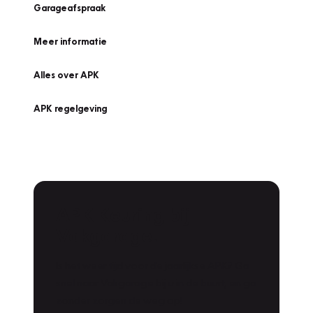
Garageafspraak
Meer informatie
Alles over APK
APK regelgeving
APK Keuring bij
Vakgarage!
Is het weer tijd voor de jaarlijkse APK? Ga
snel naar Vakgarage bij u in de buurt, en ga
zonder zorgen de weg op!