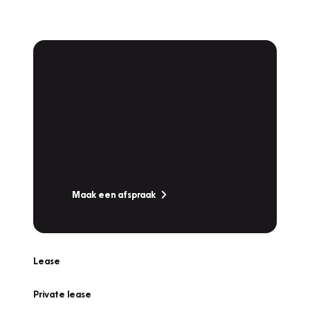
Plan een
Werkplaatsafspraak
Is uw auto toe aan Onderhoud,
Bandenwissel of een Vakantiecheck? Plan
online een afspraak!
Maak een afspraak
Lease
Private lease