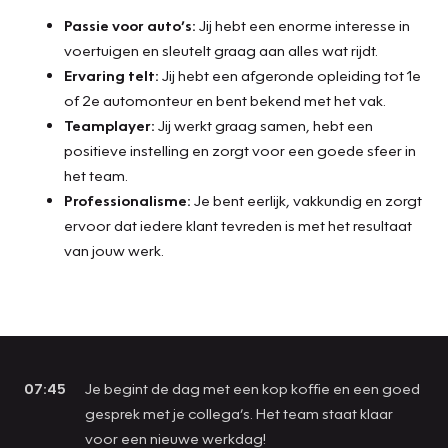
Passie voor auto’s:
Jij hebt een enorme interesse in
voertuigen en sleutelt graag aan alles wat rijdt.
Ervaring telt:
Jij hebt een afgeronde opleiding tot 1e
of 2e automonteur en bent bekend met het vak.
Teamplayer:
Jij werkt graag samen, hebt een
positieve instelling en zorgt voor een goede sfeer in
het team.
Professionalisme:
Je bent eerlijk, vakkundig en zorgt
ervoor dat iedere klant tevreden is met het resultaat
van jouw werk.
07:45
Je begint de dag met een kop koffie en een goed
gesprek met je collega’s. Het team staat klaar
voor een nieuwe werkdag!