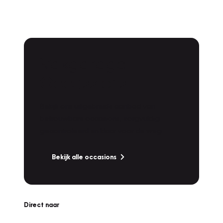
Vakgarage
Occassions
Bekijk ons uitgebreide aanbod van
betrouwbare occasions, zorgvuldig
gecontroleerd en klaar voor de weg.
Bekijk alle occasions
Direct naar